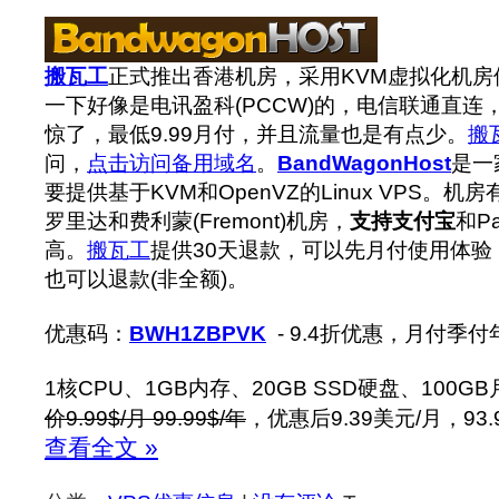
搬瓦工
正式推出香港机房，采用KVM虚拟化机房位
一下好像是电讯盈科(PCCW)的，电信联通直连
惊了，最低9.99月付，并且流量也是有点少。
搬
问，
点击访问备用域名
。
BandWagonHost
是一
要提供基于KVM和OpenVZ的Linux VPS。
罗里达和费利蒙(Fremont)机房，
支持支付宝
和P
高。
搬瓦工
提供30天退款，可以先月付使用体验
也可以退款(非全额)。
优惠码：
BWH1ZBPVK
- 9.4折优惠，月付季
1核CPU、1GB内存、20GB SSD硬盘、100G
价9.99$/月 99.99$/年
，优惠后9.39美元/月，93.
查看全文 »