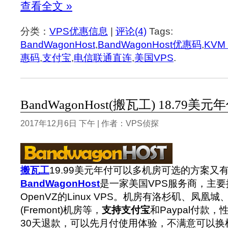
查看全文 »
分类：
VPS优惠信息
|
评论(4)
Tags:
BandWagonHost
,
BandWagonHost优惠码
,
KVM
惠码
,
支付宝
,
电信联通直连
,
美国VPS
.
BandWagonHost(搬瓦工) 18.79美
2017年12月6日 下午 | 作者：VPS侦探
搬瓦工
19.99美元年付可以多机房可选的方案又
BandWagonHost
是一家美国VPS服务商，主要
OpenVZ的Linux VPS。机房有洛杉矶、凤凰
(Fremont)机房等，
支持支付宝
和Paypal付款
30天退款，可以先月付使用体验，不满意可以换