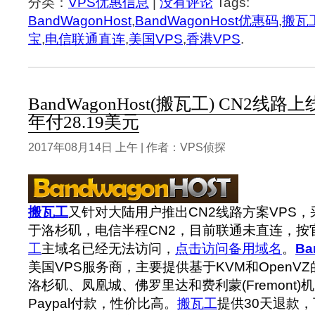
分类：
VPS优惠信息
|
没有评论
Tags:
BandWagonHost
,
BandWagonHost优惠码
,
搬瓦
宝
,
电信联通直连
,
美国VPS
,
香港VPS
.
BandWagonHost(搬瓦工) CN2线路上
年付28.19美元
2017年08月14日 上午 | 作者：VPS侦探
搬瓦工
又针对大陆用户推出CN2线路方案VPS，
于洛杉矶，电信半程CN2，目前联通未直连，按
工
主域名已经无法访问，
点击访问备用域名
。
Ba
美国VPS服务商，主要提供基于KVM和OpenVZ的L
洛杉矶、凤凰城、佛罗里达和费利蒙(Fremont)
Paypal付款，性价比高。
搬瓦工
提供30天退款