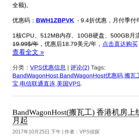
全额)。
优惠码：
BWH1ZBPVK
- 9.4折优惠，月付季
1核CPU、512MB内存、10GB硬盘、500GB月
19.99$/年
，优惠后18.79美元/年，
点击直达购买
查看全文 »
分类：
VPS优惠信息
|
评论(2)
Tags:
BandWagonHost
,
BandWagonHost优惠码
,
搬瓦
宝
,
电信联通直连
,
美国VPS
.
BandWagonHost(搬瓦工) 香港机房上
月起
2017年10月25日 下午 | 作者：VPS侦探