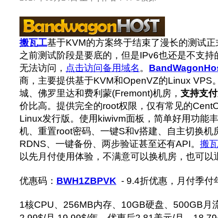
搬瓦工
基于KVM的方案终于结束了漫长的测试
之前测试阶段是要底的，但是IPv6也还是不支持
无法访问，
点击访问备用域名
。
BandWagonHo
商，主要提供基于KVM和OpenVZ的Linux V
城、佛罗里达和费利蒙(Fremont)机房，
支持支付
价比高。提供完全的root权限，仅有常见的CentOS、
Linux发行版。使用kiwivm面板，简单好用功
机、重置root密码、一键S和v搭建、自主切换机
RDNS、一键备份、两步验证甚至还有API。
搬
以先月付使用体验，不满意可以换机房，也可以退
优惠码：
BWH1ZBPVK
- 9.4折优惠，月付季
1核CPU、256MB内存、10GB硬盘、500GB月
2.99$/月 19.99$/年
，优惠后2.81美元/月，18.7