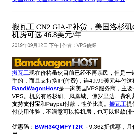
搬瓦工 CN2 GIA-E补货，美国洛杉矶
机房可选 46.8美元/年
2019年09月12日 下午 | 作者：VPS侦探
搬瓦工
现在价格虽然目前已经不再亲民，但是一
手的，而且支持换IP(付费)，连49.99美元年
BandWagonHost
是一家美国VPS服务商，主要提
VPS。机房有洛杉矶、凤凰城、佛罗里达、费利蒙(F
支持支付宝
和Paypal付款，性价比高。
搬瓦工
提
付使用体验，不满意可以换机房，也可以退款(非
优惠码：
BWH34QMFYT2R
- 9.362折优惠