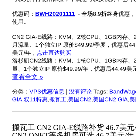
优惠码：
BWH20201111
- 全场8.9折终身优
使用。
CN2 GIA-E线路：KVM、2核CPU、1GB内存、
月流量、1个独立IP
原价$49.99/季度
，优惠后44.
美元/年，
点击直达购买
洛杉矶CN2线路：KVM、1核CPU、1GB内存、
量、1个独立IP
原价$49.99/年
，优惠后44.49美
查看全文 »
分类：
VPS优惠信息
|
没有评论
Tags:
BandWa
GIA
,
双11特惠
,
搬瓦工
,
美国CN2
,
美国CN2 GIA
,
美
搬瓦工 CN2 GIA-E线路补货 46.7美
CN2,QNET等多机房可选 46.7美元/年