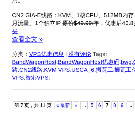
用。
CN2 GIA-E线路：KVM、1核CPU、512MB内
月流量、1个独立IP
原价$49.99/年
，优惠后46.
买
查看全文 »
分类：
VPS优惠信息
|
没有评论
Tags:
BandWagonHost
,
BandWagonHost优惠码
,
bwg
,
路
,
CN2线路
,
KVM VPS
,
USCA_6
,
搬瓦工
,
搬瓦工
VPS
,
香港VPS
.
第 7 页，共 11 页
« 最新
«
...
5
6
7
8
9
...