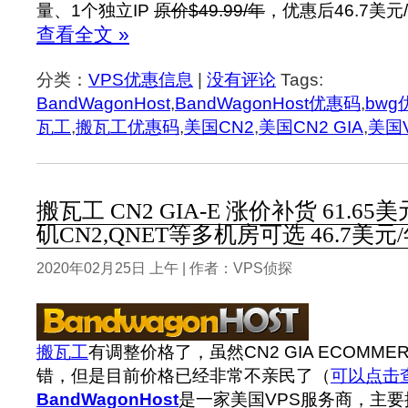
量、1个独立IP
原价$49.99/年
，优惠后46.7美元
查看全文 »
分类：
VPS优惠信息
|
没有评论
Tags:
BandWagonHost
,
BandWagonHost优惠码
,
bwg
瓦工
,
搬瓦工优惠码
,
美国CN2
,
美国CN2 GIA
,
美国
搬瓦工 CN2 GIA-E 涨价补货 61.6
矶CN2,QNET等多机房可选 46.7美元
2020年02月25日 上午 | 作者：VPS侦探
搬瓦工
有调整价格了，虽然CN2 GIA ECOMMER
错，但是目前价格已经非常不亲民了（
可以点击
BandWagonHost
是一家美国VPS服务商，主要提