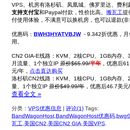
VPS。机房有洛杉矶、凤凰城、佛罗里达、费利蒙(F
支持支付宝
和Paypal付款，性价比高。
搬瓦工
提
付使用体验，不满意可以换机房，也可以退款(非
优惠码：
BWH3HYATVBJW
- 9.342折优惠
用。
CN2 GIA-E线路：KVM、2核CPU、1GB内存、
月流量、1个独立IP
原价$65.99/
半年
，优惠后61.
元/年，
点击直达购买
洛杉矶CN2线路：KVM、1核CPU、1GB内存、
量、1个独立IP
原价$49.99/年
，优惠后46.7美元
查看全文 »
分类：
VPS优惠信息
|
评论(1)
Tags:
BandWagonHost
,
BandWagonHost优惠码
,
bwg
瓦工
,
美国CN2
,
美国CN2 GIA
,
美国VPS
.