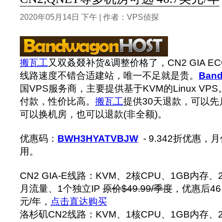
2020年05月14日 下午 | 作者：VPS侦探
搬瓦工
又双叒叕补货&调整价格了，CN2 GIA ECO
线路速度不错合适建站，唯一不足就是贵。
Ban
国VPS服务商，主要提供基于KVM的Linux VPS
付款，性价比高。
搬瓦工
提供30天退款，可以
可以换机房，也可以退款(非全额)。
优惠码：
BWH3HYATVBJW
- 9.342折优惠
用。
CN2 GIA-E线路：KVM、2核CPU、1GB内存、
月流量、1个独立IP
原价$49.99/季度
，优惠后46
元/年，
点击直达购买
洛杉矶CN2线路：KVM、1核CPU、1GB内存、