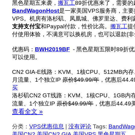
黑色星期五来袭，
搬瓦工
89折优惠来了，需要的
BandWagonHost
是一家美国VPS服务商，主要提
VPS。机房有洛杉矶、凤凰城、佛罗里达、费利蒙(F
支持支付宝
和Paypal付款，性价比高。
搬瓦工
提
付使用体验，不满意可以换机房，也可以退款(非
优惠码：
BWH2019BF
- 黑色星期五限时89折
可以使用。
CN2 GIA-E线路：KVM、1核CPU、512MB内
月流量、1个独立IP
原价$49.99/年
，优惠后44.4
买
洛杉矶CN2 GT线路：KVM、1核CPU、1GB内
流量、1个独立IP
原价$49.99/年
，优惠后44.49
查看全文 »
分类：
VPS优惠信息
|
没有评论
Tags:
BandWa
美国CN2
,
美国CN2 GIA
,
美国VPS
,
黑色星期五
.