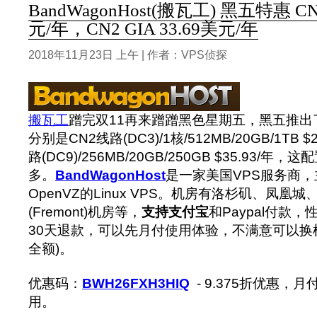
BandWagonHost(搬瓦工) 黑五特惠 CN
元/年，CN2 GIA 33.69美元/年
2018年11月23日 上午 | 作者：VPS侦探
搬瓦工
蹭完双11再来蹭蹭黑色星期五，黑五推出
分别是CN2线路(DC3)/1核/512MB/20GB/1TB $2
路(DC9)/256MB/20GB/250GB $35.93/年
多。
BandWagonHost
是一家美国VPS服务商，
OpenVZ的Linux VPS。机房有洛杉矶、凤凰
(Fremont)机房等，
支持支付宝
和Paypal付款
30天退款，可以先月付使用体验，不满意可以换
全额)。
优惠码：
BWH26FXH3HIQ
- 9.375折优惠，
用。