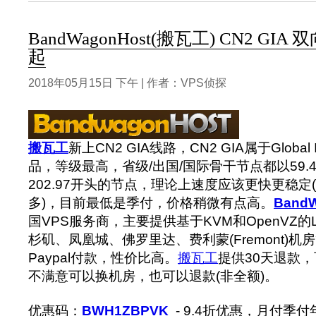
BandWagonHost(搬瓦工) CN2 GIA 
起
2018年05月15日 下午 | 作者：VPS侦探
搬瓦工
新上CN2 GIA线路，CN2 GIA属于Global In
品，等级最高，省级/出国/国际骨干节点都以59.
202.97开头的节点，理论上速度应该更快更稳
多)，目前最低是季付，价格稍微有点高。
BandW
国VPS服务商，主要提供基于KVM和OpenVZ的Li
杉矶、凤凰城、佛罗里达、费利蒙(Fremont)机
Paypal付款，性价比高。
搬瓦工
提供30天退款
不满意可以换机房，也可以退款(非全额)。
优惠码：
BWH1ZBPVK
- 9.4折优惠，月付季