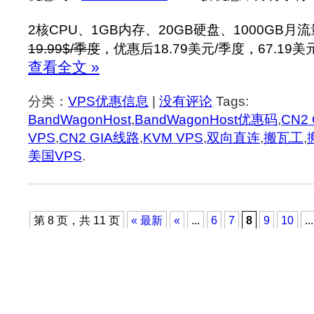
2核CPU、1GB内存、20GB硬盘、1000GB月
19.99$/季度
，优惠后18.79美元/季度，67.19美
查看全文 »
分类：
VPS优惠信息
|
没有评论
Tags:
BandWagonHost
,
BandWagonHost优惠码
,
CN2 
VPS
,
CN2 GIA线路
,
KVM VPS
,
双向直连
,
搬瓦工
,
美国VPS
.
第 8 页，共 11 页
« 最新
«
...
6
7
8
9
10
...