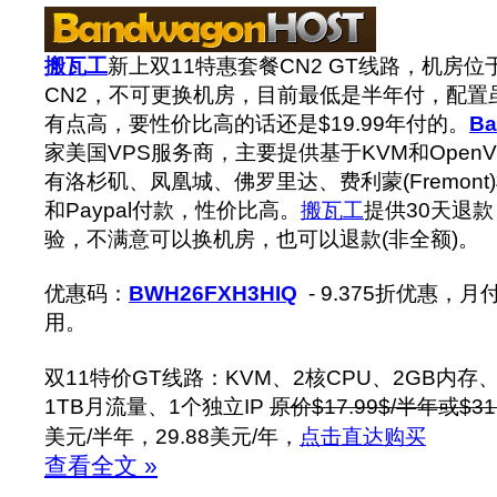
搬瓦工
新上双11特惠套餐CN2 GT线路，机房
CN2，不可更换机房，目前最低是半年付，配置
有点高，要性价比高的话还是$19.99年付的。
Ba
家美国VPS服务商，主要提供基于KVM和OpenVZ的
有洛杉矶、凤凰城、佛罗里达、费利蒙(Fremont
和Paypal付款，性价比高。
搬瓦工
提供30天退
验，不满意可以换机房，也可以退款(非全额)。
优惠码：
BWH26FXH3HIQ
- 9.375折优惠，
用。
双11特价GT线路：KVM、2核CPU、2GB内存、
1TB月流量、1个独立IP
原价$17.99$/半年或$31
美元/半年，29.88美元/年，
点击直达购买
查看全文 »