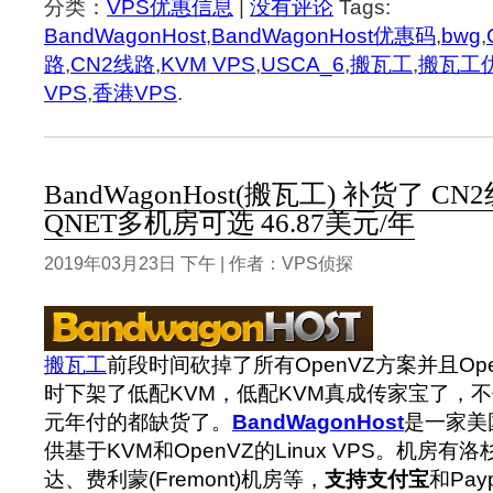
分类：
VPS优惠信息
|
没有评论
Tags:
BandWagonHost
,
BandWagonHost优惠码
,
bwg
,
路
,
CN2线路
,
KVM VPS
,
USCA_6
,
搬瓦工
,
搬瓦工
VPS
,
香港VPS
.
BandWagonHost(搬瓦工) 补货了 C
QNET多机房可选 46.87美元/年
2019年03月23日 下午 | 作者：VPS侦探
搬瓦工
前段时间砍掉了所有OpenVZ方案并且Op
时下架了低配KVM，低配KVM真成传家宝了，不仅
元年付的都缺货了。
BandWagonHost
是一家美
供基于KVM和OpenVZ的Linux VPS。机房
达、费利蒙(Fremont)机房等，
支持支付宝
和Pa