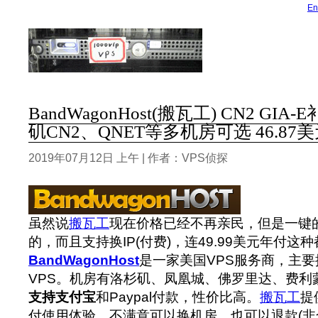
En
BandWagonHost(搬瓦工) CN2 G
矶CN2、QNET等多机房可选 46.87美
2019年07月12日 上午 | 作者：VPS侦探
虽然说
搬瓦工
现在价格已经不再亲民，但是一键
的，而且支持换IP(付费)，连49.99美元年付这
BandWagonHost
是一家美国VPS服务商，主要提
VPS。机房有洛杉矶、凤凰城、佛罗里达、费利蒙(F
支持支付宝
和Paypal付款，性价比高。
搬瓦工
提
付使用体验，不满意可以换机房，也可以退款(非