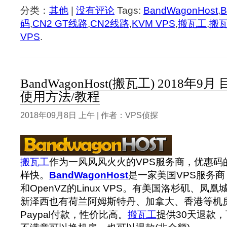
分类：
其他
|
没有评论
Tags:
BandWagonHost
,
B
码
,
CN2 GT线路
,
CN2线路
,
KVM VPS
,
搬瓦工
,
搬
VPS
.
BandWagonHost(搬瓦工) 2018年
使用方法/教程
2018年09月8日 上午 | 作者：VPS侦探
搬瓦工
作为一风风风火火的VPS服务商，优惠码
样快。
BandWagonHost
是一家美国VPS服务商
和OpenVZ的Linux VPS。有美国洛杉矶、凤凰城、
新泽西也有荷兰阿姆斯特丹、加拿大、香港等机
Paypal付款，性价比高。
搬瓦工
提供30天退款