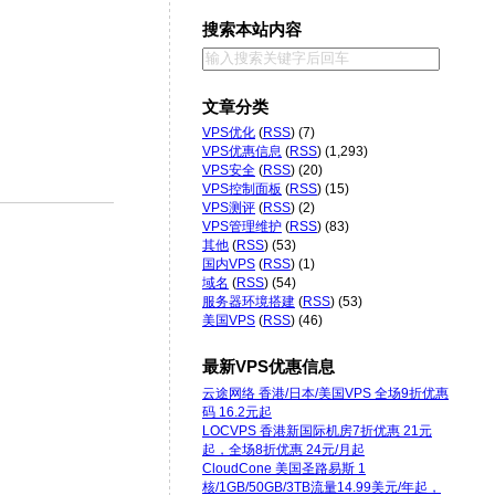
搜索本站内容
文章分类
VPS优化
(
RSS
) (7)
VPS优惠信息
(
RSS
) (1,293)
VPS安全
(
RSS
) (20)
VPS控制面板
(
RSS
) (15)
VPS测评
(
RSS
) (2)
VPS管理维护
(
RSS
) (83)
其他
(
RSS
) (53)
国内VPS
(
RSS
) (1)
域名
(
RSS
) (54)
服务器环境搭建
(
RSS
) (53)
美国VPS
(
RSS
) (46)
最新VPS优惠信息
云途网络 香港/日本/美国VPS 全场9折优惠
码 16.2元起
LOCVPS 香港新国际机房7折优惠 21元
起，全场8折优惠 24元/月起
CloudCone 美国圣路易斯 1
核/1GB/50GB/3TB流量14.99美元/年起，