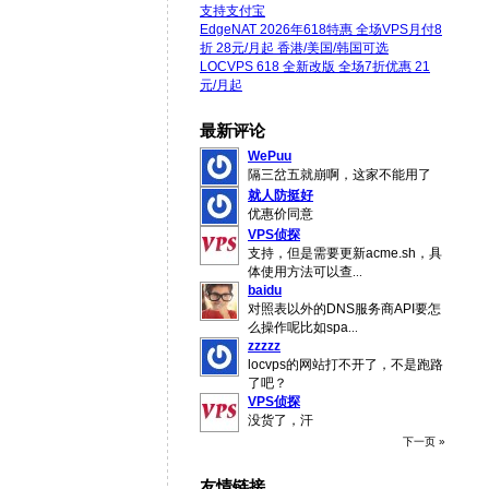
支持支付宝
EdgeNAT 2026年618特惠 全场VPS月付8
折 28元/月起 香港/美国/韩国可选
LOCVPS 618 全新改版 全场7折优惠 21
元/月起
最新评论
WePuu
隔三岔五就崩啊，这家不能用了
就人防挺好
优惠价同意
VPS侦探
支持，但是需要更新acme.sh，具
体使用方法可以查
...
baidu
对照表以外的DNS服务商API要怎
么操作呢比如spa
...
zzzzz
locvps的网站打不开了，不是跑路
了吧？
VPS侦探
没货了，汗
下一页 »
友情链接