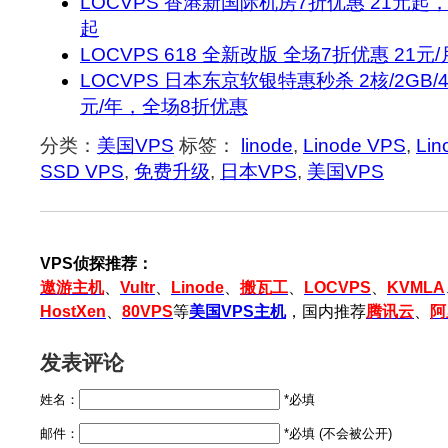
LOCVPS 香港新国际机房7折优惠 21元起，
起
LOCVPS 618 全新改版 全场7折优惠 21元
LOCVPS 日本东京软银特惠秒杀 2核/2GB/40G
元/年，全场8折优惠
分类：
美国VPS
标签：
linode
,
Linode VPS
,
Li
SSD VPS
,
免费升级
,
日本VPS
,
美国VPS
VPS侦探推荐：
遨游主机
、
Vultr
、
Linode
、
搬瓦工
、
LOCVPS
、
KVMLA
HostXen
、
80VPS
等
美国VPS主机
，国内推荐
腾讯云
、
阿
发表评论
姓名：
*必填
邮件：
*必填 (不会被公开)