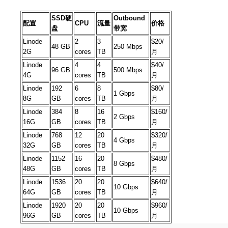
SSD硬
Outbound
配置
CPU
流量
价格
盘
带宽
Linode
2
3
$20/
48 GB
250 Mbps
2G
cores
TB
月
Linode
4
4
$40/
96 GB
500 Mbps
4G
cores
TB
月
Linode
192
6
8
$80/
1 Gbps
8G
GB
cores
TB
月
Linode
384
8
16
$160/
2 Gbps
16G
GB
cores
TB
月
Linode
768
12
20
$320/
4 Gbps
32G
GB
cores
TB
月
Linode
1152
16
20
$480/
8 Gbps
48G
GB
cores
TB
月
Linode
1536
20
20
$640/
10 Gbps
64G
GB
cores
TB
月
Linode
1920
20
20
$960/
10 Gbps
96G
GB
cores
TB
月