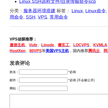
Linux SSH远程文件/目录传输命令scp
分类：
服务器环境搭建
标签：
Linux
,
Linux命令
用命令
,
SSH
,
VPS
,
常用命令
VPS侦探推荐：
遨游主机
、
Vultr
、
Linode
、
搬瓦工
、
LOCVPS
、
KVMLA
HostXen
、
80VPS
等
美国VPS主机
，国内推荐
腾讯云
、
阿
发表评论
姓名：
*必填
邮件：
*必填 (不会被公开)
网站：