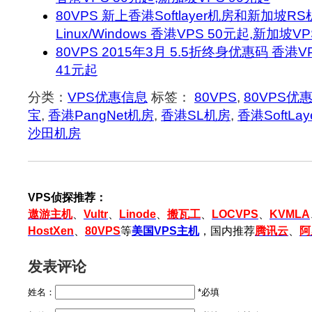
80VPS 新上香港Softlayer机房和新加坡R
Linux/Windows 香港VPS 50元起,新加坡V
80VPS 2015年3月 5.5折终身优惠码 香港V
41元起
分类：
VPS优惠信息
标签：
80VPS
,
80VPS优
宝
,
香港PangNet机房
,
香港SL机房
,
香港SoftLa
沙田机房
VPS侦探推荐：
遨游主机
、
Vultr
、
Linode
、
搬瓦工
、
LOCVPS
、
KVMLA
HostXen
、
80VPS
等
美国VPS主机
，国内推荐
腾讯云
、
阿
发表评论
姓名：
*必填