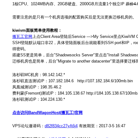
1核CPU、1024MB内存、20GB硬盘、2000GB月流量1个独立IP
原价4.9
需要注意的是只有一个机房选项的配置购买后是无法更换迁移机房的。
kiwivm面板简单使用教程：
搬瓦工官网
上点Client Area登陆后Service —>My Service里点KiwiVM
SSH登陆默认端口非22，具体登陆面板后台就能看到SSH port和IP，root密码也是面板后台
得密码。
搭建SS更是简单，后台"Shadowsocks Server"里点击"Install Shado
迁移机房也是简单，后台"Migrate to another datacenter"里选择
洛杉矶MC机房：98.142.142.*
洛杉矶直连测试IP：107.182.184.6 http://107.182.184.6/100mb.bin
凤凰城测试IP：198.35.46.2
费利蒙(Fremont)测试IP：184.105.138.67 http://184.105.138.67/100mb.
洛杉矶测试IP：104.224.130.*
点击访问BandWagonHost(搬瓦工)官网
VPS论坛邀请码：
d82f834cc27yA6j4
有效期至：2017-3-5 16:47