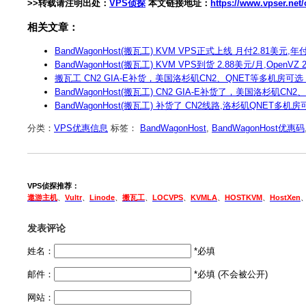
>>转载请注明出处：
VPS侦探
本文链接地址：
https://www.vpser.ne
相关文章：
BandWagonHost(搬瓦工) KVM VPS正式上线 月付2.81美元,年付
BandWagonHost(搬瓦工) KVM VPS到货 2.88美元/月,OpenVZ 
搬瓦工 CN2 GIA-E补货，美国洛杉矶CN2、QNET等多机房可选 4
BandWagonHost(搬瓦工) CN2 GIA-E补货了，美国洛杉矶CN2
BandWagonHost(搬瓦工) 补货了 CN2线路,洛杉矶QNET多机房可
分类：
VPS优惠信息
标签：
BandWagonHost
,
BandWagonHost优惠码
VPS侦探推荐：
遨游主机
、
Vultr
、
Linode
、
搬瓦工
、
LOCVPS
、
KVMLA
、
HOSTKVM
、
HostXen
发表评论
姓名：
*必填
邮件：
*必填 (不会被公开)
网站：