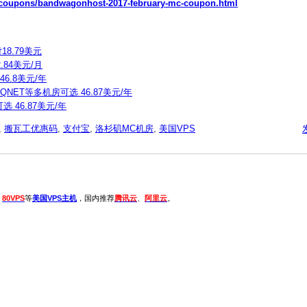
t/coupons/bandwagonhost-2017-february-mc-coupon.html
18.79美元
2.84美元/月
6.8美元/年
、QNET等多机房可选 46.87美元/年
选 46.87美元/年
,
搬瓦工优惠码
,
支付宝
,
洛杉矶MC机房
,
美国VPS
、
80VPS
等
美国VPS主机
，国内推荐
腾讯云
、
阿里云
。