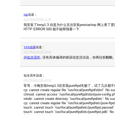
jlak
说道：
2017年02月26日 17:39
我安装了lnmp1.3 但是为什么无法安装prestashop 网上查了需
HTTP ERROR 500 能不能帮我看一下
VPS侦探
说道：
2017年02月26日 08:42
@似水流年
, 没有具体编译的错误信息没法说，你再往前翻
似水流年
说道：
2017年02月25日 23:29
军哥，今晚安装lnmp1.3后安装pureftpd失败了，试了
cp: cannot create regular file `/usr/local/pureftpd/sbin/': No suc
chmod: cannot access `/usr/local/pureftpd/sbin/pure-config.pl':
mkdir: cannot create directory `/usr/local/pureftpd/etc': No suc
cp: cannot create regular file `/usr/local/pureftpd/etc/pure-ftpd
touch: cannot touch `/usr/local/pureftpd/etc/pureftpd.passwd': 
touch: cannot touch `/usr/local/pureftpd/etc/pureftpd.pdb': No 