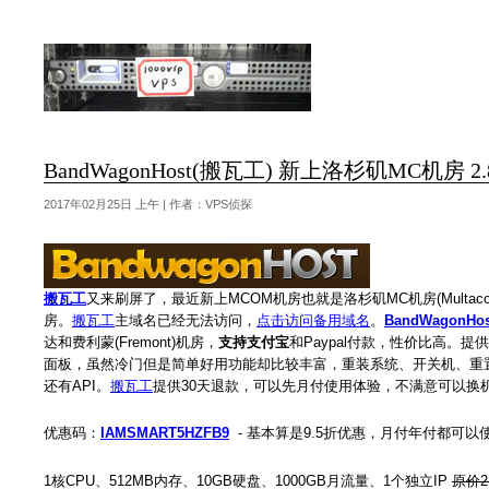
BandWagonHost(搬瓦工) 新上洛杉矶MC机房 2.8
2017年02月25日 上午 | 作者：VPS侦探
搬瓦工
又来刷屏了，最近新上MCOM机房也就是洛杉矶MC机房(Mult
房。
搬瓦工
主域名已经无法访问，
点击访问备用域名
。
BandWagonHos
达和费利蒙(Fremont)机房，
支持支付宝
和Paypal付款，性价比高。提供完
面板，虽然冷门但是简单好用功能却比较丰富，重装系统、开关机、重置r
还有API。
搬瓦工
提供30天退款，可以先月付使用体验，不满意可以换机
优惠码：
IAMSMART5HZFB9
- 基本算是9.5折优惠，月付年付都可以
1核CPU、512MB内存、10GB硬盘、1000GB月流量、1个独立IP
原价2.