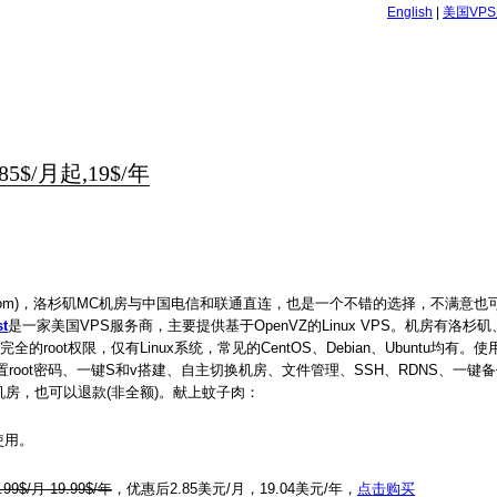
English
|
美国VP
5$/月起,19$/年
acom)，洛杉矶MC机房与中国电信和联通直连，也是一个不错的选择，不满意
t
是一家美国VPS服务商，主要提供基于OpenVZ的Linux VPS。机房有洛杉
全的root权限，仅有Linux系统，常见的CentOS、Debian、Ubuntu均有。使用
oot密码、一键S和v搭建、自主切换机房、文件管理、SSH、RDNS、一键
房，也可以退款(非全额)。献上蚊子肉：
使用。
99$/月 19.99$/年
，优惠后2.85美元/月，19.04美元/年，
点击购买