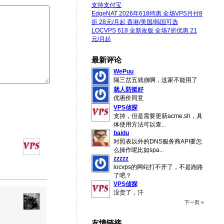
支持支付宝
EdgeNAT 2026年618特惠 全场VPS月付8
折 28元/月起 香港/美国/韩国可选
LOCVPS 618 全新改版 全场7折优惠 21
元/月起
最新评论
WePuu
隔三岔五就崩啊，这家不能用了
就人防挺好
优惠价同意
VPS侦探
支持，但是需要更新acme.sh，具
体使用方法可以查
...
baidu
对照表以外的DNS服务商API要怎
么操作呢比如spa
...
zzzzz
locvps的网站打不开了，不是跑路
了吧？
VPS侦探
没货了，汗
下一页 »
友情链接