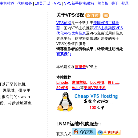
S主机推荐
|
代购服务
|
10美元以下VPS
|
VPS新手指南/教程
|
留言板
|
关于
|
登录
|
关于VPS侦探
VPS侦探
是一个致力于
美国VPS主机推
荐
、国内VPS主机推荐
VPS主机架设
VPS
优化
VPS优惠信息
及VPS免费试用的信息
共享平台，这里将提供您所需要的关于
VPS的价值性服务
请尊重作者的劳动成果，转载请注明出处
联系我们
本站建立在
阿里云
VPS上
本站推荐
Linode
、
遨游主机
、
LocVPS
、
搬瓦工
、
也可以迁至其他机
80VPS
、
Vultr
等
美国VPS主机
矶、凤凰城、佛罗里
很冷门的kiwivm
备份、两步验证甚至
LNMP运维/代购服务：
联系方式: