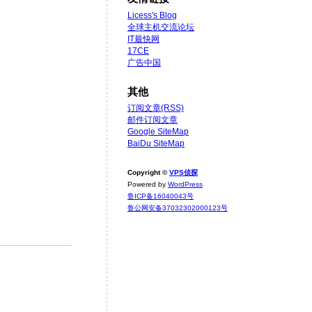
Licess's Blog
全球主机交流论坛
IT最快网
17CE
广告中国
其他
订阅文章(RSS)
邮件订阅文章
Google SiteMap
BaiDu SiteMap
Copyright ©
VPS侦探
Powered by
WordPress
鲁ICP备16040043号
鲁公网安备37032302000123号