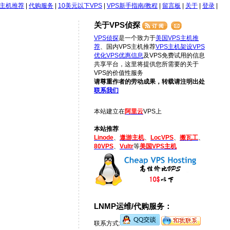
S主机推荐
|
代购服务
|
10美元以下VPS
|
VPS新手指南/教程
|
留言板
|
关于
|
登录
|
关于VPS侦探
VPS侦探
是一个致力于
美国VPS主机推
荐
、国内VPS主机推荐
VPS主机架设
VPS
优化
VPS优惠信息
及VPS免费试用的信息
共享平台，这里将提供您所需要的关于
VPS的价值性服务
请尊重作者的劳动成果，转载请注明出处
联系我们
本站建立在
阿里云
VPS上
本站推荐
Linode
、
遨游主机
、
LocVPS
、
搬瓦工
、
80VPS
、
Vultr
等
美国VPS主机
LNMP运维/代购服务：
联系方式: