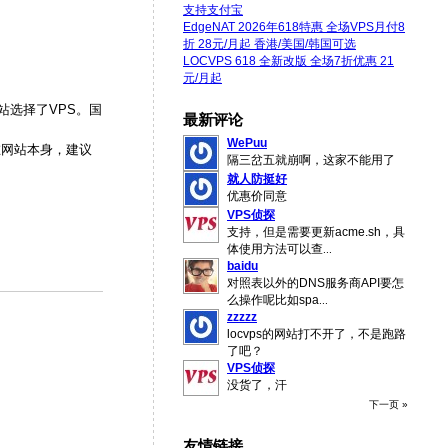
支持支付宝
EdgeNAT 2026年618特惠 全场VPS月付8
折 28元/月起 香港/美国/韩国可选
LOCVPS 618 全新改版 全场7折优惠 21
元/月起
站选择了VPS。国
最新评论
WePuu
集中在网站本身，建议
隔三岔五就崩啊，这家不能用了
。
就人防挺好
优惠价同意
VPS侦探
支持，但是需要更新acme.sh，具
体使用方法可以查
...
baidu
对照表以外的DNS服务商API要怎
么操作呢比如spa
...
zzzzz
locvps的网站打不开了，不是跑路
了吧？
VPS侦探
没货了，汗
下一页 »
友情链接