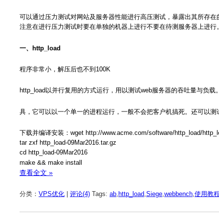
可以通过压力测试对网站及服务器性能进行高压测试，暴露出其所存在
注意在进行压力测试时要在单独的机器上进行不要在待测服务器上进行。目前主要有ap
一、http_load
程序非常小，解压后也不到100K
http_load以并行复用的方式运行，用以测试web服务器的吞吐量与
具，它可以以一个单一的进程运行，一般不会把客户机搞死。还可以测试
下载并编译安装：wget http://www.acme.com/software/http_load/http_lo
tar zxf http_load-09Mar2016.tar.gz
cd http_load-09Mar2016
make && make install
查看全文 »
分类：
VPS优化
|
评论(4)
Tags:
ab
,
http_load
,
Siege
,
webbench
,
使用教