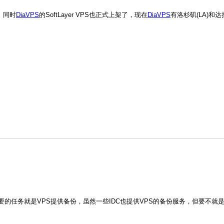
。同时
DiaVPS
的SoftLayer VPS也正式上架了，现在
DiaVPS
有洛杉矶(LA)和达拉斯
重要的任务就是VPS提供备份，虽然一些IDC也提供VPS的备份服务，但要不就