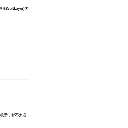
(SoftLayer)这
是收费，都不太适