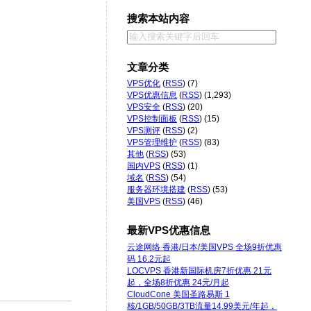
搜索本站内容
文章分类
VPS优化
(
RSS
) (7)
VPS优惠信息
(
RSS
) (1,293)
VPS安全
(
RSS
) (20)
VPS控制面板
(
RSS
) (15)
VPS测评
(
RSS
) (2)
VPS管理维护
(
RSS
) (83)
其他
(
RSS
) (53)
国内VPS
(
RSS
) (1)
域名
(
RSS
) (54)
服务器环境搭建
(
RSS
) (53)
美国VPS
(
RSS
) (46)
最新VPS优惠信息
云途网络 香港/日本/美国VPS 全场9折优惠
码 16.2元起
LOCVPS 香港新国际机房7折优惠 21元
起，全场8折优惠 24元/月起
CloudCone 美国圣路易斯 1
核/1GB/50GB/3TB流量14.99美元/年起，