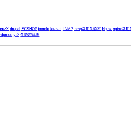
scuzX
,
drupal
,
ECSHOP
,
joomla
,
laravel
,
LNMP
,
lnmp常用伪静态
,
Nginx
,
nginx常
rdpress
,
yii2
,
伪静态规则
.