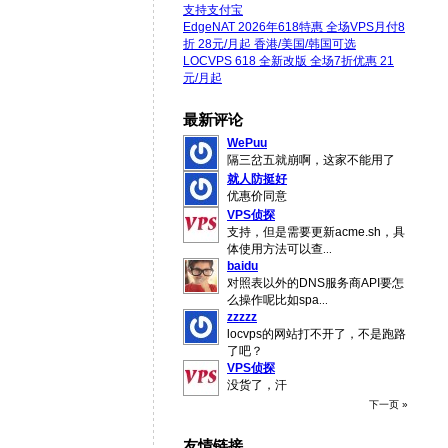
支持支付宝
EdgeNAT 2026年618特惠 全场VPS月付8
折 28元/月起 香港/美国/韩国可选
LOCVPS 618 全新改版 全场7折优惠 21
元/月起
最新评论
WePuu
隔三岔五就崩啊，这家不能用了
就人防挺好
优惠价同意
VPS侦探
支持，但是需要更新acme.sh，具
体使用方法可以查
...
baidu
对照表以外的DNS服务商API要怎
么操作呢比如spa
...
zzzzz
locvps的网站打不开了，不是跑路
了吧？
VPS侦探
没货了，汗
下一页 »
友情链接