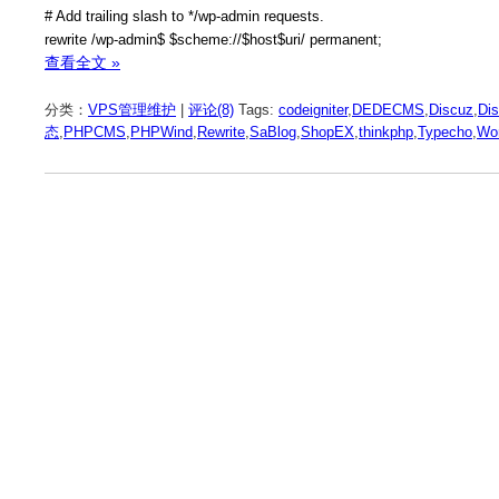
# Add trailing slash to */wp-admin requests.
rewrite /wp-admin$ $scheme://$host$uri/ permanent;
查看全文 »
分类：
VPS管理维护
|
评论(8)
Tags:
codeigniter
,
DEDECMS
,
Discuz
,
Di
态
,
PHPCMS
,
PHPWind
,
Rewrite
,
SaBlog
,
ShopEX
,
thinkphp
,
Typecho
,
Wo