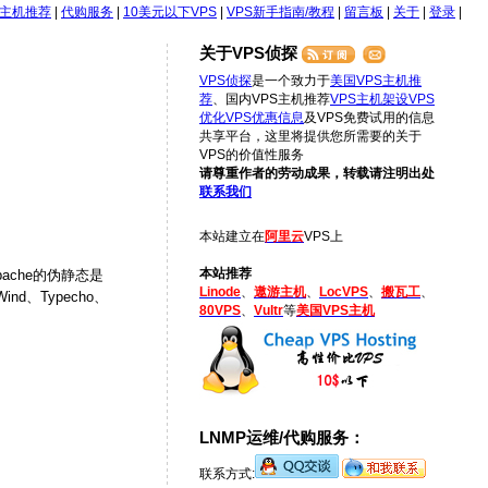
S主机推荐
|
代购服务
|
10美元以下VPS
|
VPS新手指南/教程
|
留言板
|
关于
|
登录
|
关于VPS侦探
VPS侦探
是一个致力于
美国VPS主机推
荐
、国内VPS主机推荐
VPS主机架设
VPS
优化
VPS优惠信息
及VPS免费试用的信息
共享平台，这里将提供您所需要的关于
VPS的价值性服务
请尊重作者的劳动成果，转载请注明出处
联系我们
本站建立在
阿里云
VPS上
本站推荐
ache的伪静态是
Linode
、
遨游主机
、
LocVPS
、
搬瓦工
、
nd、Typecho、
80VPS
、
Vultr
等
美国VPS主机
LNMP运维/代购服务：
联系方式: