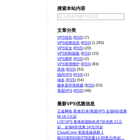
搜索本站内容
文章分类
VPS优化
(
RSS
) (7)
VPS优惠信息
(
RSS
) (1,293)
VPS安全
(
RSS
) (20)
VPS控制面板
(
RSS
) (15)
VPS测评
(
RSS
) (2)
VPS管理维护
(
RSS
) (83)
其他
(
RSS
) (53)
国内VPS
(
RSS
) (1)
域名
(
RSS
) (54)
服务器环境搭建
(
RSS
) (53)
美国VPS
(
RSS
) (46)
最新VPS优惠信息
云途网络 香港/日本/美国VPS 全场9折优惠
码 16.2元起
LOCVPS 香港新国际机房7折优惠 21元
起，全场8折优惠 24元/月起
CloudCone 美国圣路易斯 1
核/1GB/50GB/3TB流量14.99美元/年起，