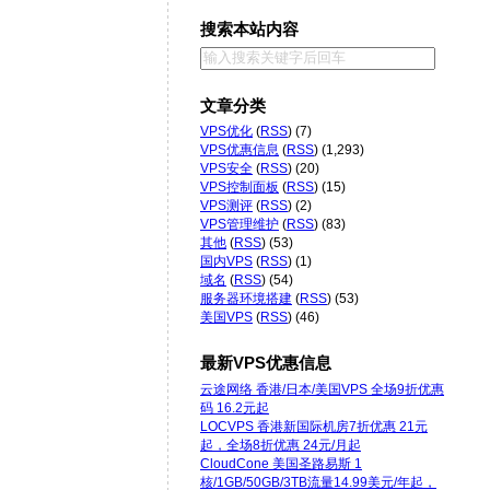
搜索本站内容
文章分类
VPS优化
(
RSS
) (7)
VPS优惠信息
(
RSS
) (1,293)
VPS安全
(
RSS
) (20)
VPS控制面板
(
RSS
) (15)
VPS测评
(
RSS
) (2)
VPS管理维护
(
RSS
) (83)
其他
(
RSS
) (53)
国内VPS
(
RSS
) (1)
域名
(
RSS
) (54)
服务器环境搭建
(
RSS
) (53)
美国VPS
(
RSS
) (46)
最新VPS优惠信息
云途网络 香港/日本/美国VPS 全场9折优惠
码 16.2元起
LOCVPS 香港新国际机房7折优惠 21元
起，全场8折优惠 24元/月起
CloudCone 美国圣路易斯 1
核/1GB/50GB/3TB流量14.99美元/年起，