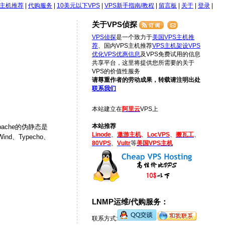
S主机推荐
|
代购服务
|
10美元以下VPS
|
VPS新手指南/教程
|
留言板
|
关于
|
登录
|
关于VPS侦探
VPS侦探
是一个致力于
美国VPS主机推
荐
、国内VPS主机推荐
VPS主机架设
VPS
优化
VPS优惠信息
及VPS免费试用的信息
共享平台，这里将提供您所需要的关于
VPS的价值性服务
请尊重作者的劳动成果，转载请注明出处
联系我们
本站建立在
阿里云
VPS上
本站推荐
ache的伪静态是
Linode
、
遨游主机
、
LocVPS
、
搬瓦工
、
nd、Typecho、
80VPS
、
Vultr
等
美国VPS主机
LNMP运维/代购服务：
联系方式: