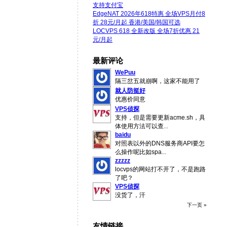
支持支付宝
EdgeNAT 2026年618特惠 全场VPS月付8
折 28元/月起 香港/美国/韩国可选
LOCVPS 618 全新改版 全场7折优惠 21
元/月起
最新评论
WePuu
隔三岔五就崩啊，这家不能用了
就人防挺好
优惠价同意
VPS侦探
支持，但是需要更新acme.sh，具
体使用方法可以查
...
baidu
对照表以外的DNS服务商API要怎
么操作呢比如spa
...
zzzzz
locvps的网站打不开了，不是跑路
了吧？
VPS侦探
没货了，汗
下一页 »
友情链接