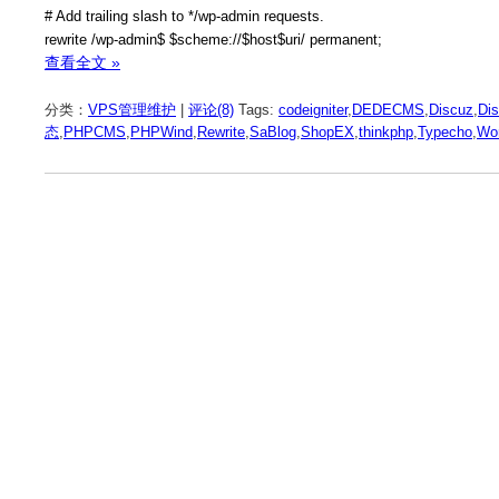
# Add trailing slash to */wp-admin requests.
rewrite /wp-admin$ $scheme://$host$uri/ permanent;
查看全文 »
分类：
VPS管理维护
|
评论(8)
Tags:
codeigniter
,
DEDECMS
,
Discuz
,
Di
态
,
PHPCMS
,
PHPWind
,
Rewrite
,
SaBlog
,
ShopEX
,
thinkphp
,
Typecho
,
Wo