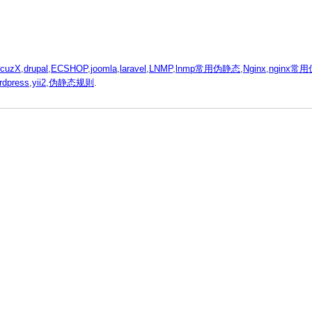
scuzX
,
drupal
,
ECSHOP
,
joomla
,
laravel
,
LNMP
,
lnmp常用伪静态
,
Nginx
,
nginx常
rdpress
,
yii2
,
伪静态规则
.