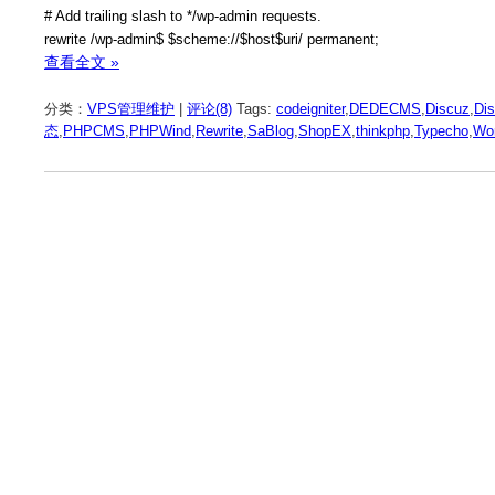
# Add trailing slash to */wp-admin requests.
rewrite /wp-admin$ $scheme://$host$uri/ permanent;
查看全文 »
分类：
VPS管理维护
|
评论(8)
Tags:
codeigniter
,
DEDECMS
,
Discuz
,
Di
态
,
PHPCMS
,
PHPWind
,
Rewrite
,
SaBlog
,
ShopEX
,
thinkphp
,
Typecho
,
Wo