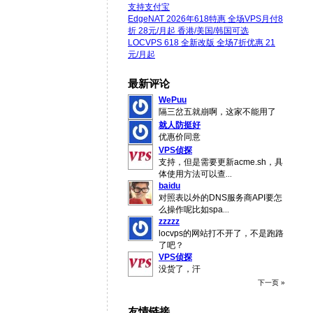
支持支付宝
EdgeNAT 2026年618特惠 全场VPS月付8
折 28元/月起 香港/美国/韩国可选
LOCVPS 618 全新改版 全场7折优惠 21
元/月起
最新评论
WePuu
隔三岔五就崩啊，这家不能用了
就人防挺好
优惠价同意
VPS侦探
支持，但是需要更新acme.sh，具
体使用方法可以查
...
baidu
对照表以外的DNS服务商API要怎
么操作呢比如spa
...
zzzzz
locvps的网站打不开了，不是跑路
了吧？
VPS侦探
没货了，汗
下一页 »
友情链接