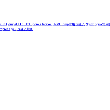
scuzX
,
drupal
,
ECSHOP
,
joomla
,
laravel
,
LNMP
,
lnmp常用伪静态
,
Nginx
,
nginx常
rdpress
,
yii2
,
伪静态规则
.