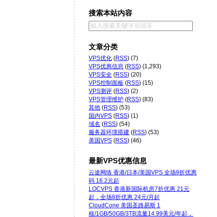
搜索本站内容
文章分类
VPS优化
(
RSS
) (7)
VPS优惠信息
(
RSS
) (1,293)
VPS安全
(
RSS
) (20)
VPS控制面板
(
RSS
) (15)
VPS测评
(
RSS
) (2)
VPS管理维护
(
RSS
) (83)
其他
(
RSS
) (53)
国内VPS
(
RSS
) (1)
域名
(
RSS
) (54)
服务器环境搭建
(
RSS
) (53)
美国VPS
(
RSS
) (46)
最新VPS优惠信息
云途网络 香港/日本/美国VPS 全场9折优惠
码 16.2元起
LOCVPS 香港新国际机房7折优惠 21元
起，全场8折优惠 24元/月起
CloudCone 美国圣路易斯 1
核/1GB/50GB/3TB流量14.99美元/年起，