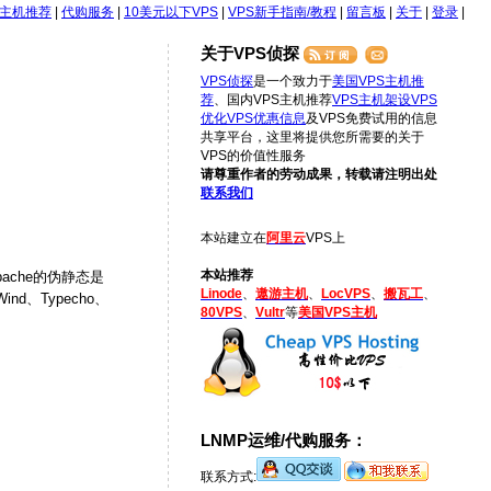
S主机推荐
|
代购服务
|
10美元以下VPS
|
VPS新手指南/教程
|
留言板
|
关于
|
登录
|
关于VPS侦探
VPS侦探
是一个致力于
美国VPS主机推
荐
、国内VPS主机推荐
VPS主机架设
VPS
优化
VPS优惠信息
及VPS免费试用的信息
共享平台，这里将提供您所需要的关于
VPS的价值性服务
请尊重作者的劳动成果，转载请注明出处
联系我们
本站建立在
阿里云
VPS上
本站推荐
ache的伪静态是
Linode
、
遨游主机
、
LocVPS
、
搬瓦工
、
nd、Typecho、
80VPS
、
Vultr
等
美国VPS主机
LNMP运维/代购服务：
联系方式: