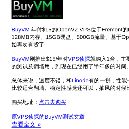
BuyVM
年付$15的OpenVZ VPS位于Fremont
128MB内存、15GB硬盘、500GB流量、基于O
始再次有货了。
BuyVM
刚推出$15/年时
VPS侦探
就购入1台，主
的测试及翻墙用，到现在已经用了半年多的时间
总体来说，速度不错，和
Linode
有的一拼，性能
比较适合翻墙。稳定性感觉还可以，抽风的时候
购买地址：
点击去购买
原VPS侦探的BuyVM测试文章
查看全文 »