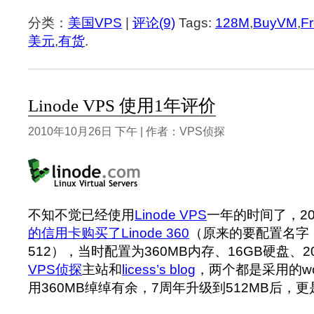
分类：
美国VPS
|
评论(9)
Tags:
128M
,
BuyVM
,
F
美元
,
有货
.
Linode VPS 使用1年评价
2010年10月26日 下午 | 作者：VPS侦探
不知不觉已经使用
Linode VPS
一年的时间了，20
的信用卡购买了Linode 360
（原来的要配置名字
512），当时配置为360MB内存、16GB硬盘、
VPS侦探
主站和
licess’s blog
，两个都是采用的wo
用360MB绰绰有余，7周年升级到512MB后，