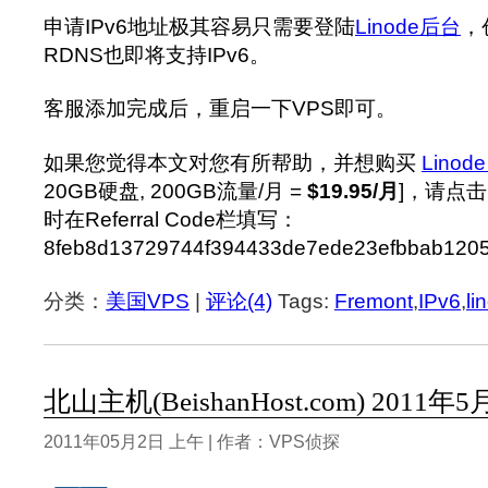
申请IPv6地址极其容易只需要登陆
Linode后台
，
RDNS也即将支持IPv6。
客服添加完成后，重启一下VPS即可。
如果您觉得本文对您有所帮助，并想购买
Linod
20GB硬盘, 200GB流量/月 =
$19.95/月
]，请点击 
时在
Referral Code栏
填写：
8feb8d13729744f394433de7ede23efbbab12
分类：
美国VPS
|
评论(4)
Tags:
Fremont
,
IPv6
,
li
北山主机(BeishanHost.com) 2011
2011年05月2日 上午 | 作者：VPS侦探