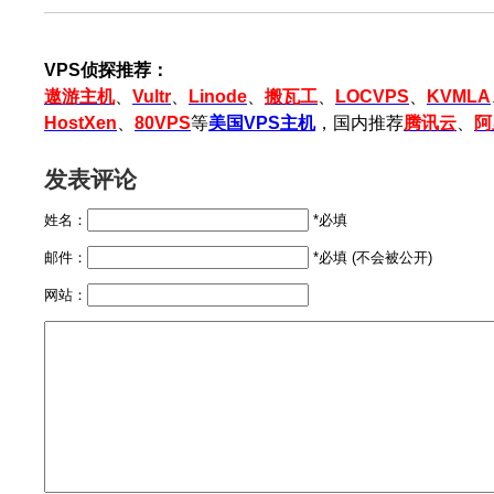
VPS侦探推荐：
遨游主机
、
Vultr
、
Linode
、
搬瓦工
、
LOCVPS
、
KVMLA
HostXen
、
80VPS
等
美国VPS主机
，国内推荐
腾讯云
、
阿
发表评论
姓名：
*必填
邮件：
*必填 (不会被公开)
网站：