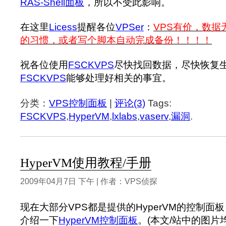
RAS-Shell面板
，所以不受此影响。
在这里
Licess
提醒各位
VPSer
：
VPS有价，数据
的习惯，或者写个脚本自动完成备份！！！！
祝各位使用
FSCKVPS
尽快找回数据，尽快恢复
FSCKVPS
能够处理好相关的事宜。
分类：
VPS控制面板
|
评论(3)
Tags:
FSCKVPS
,
HyperVM
,
lxlabs
,
vaserv
,
漏洞
.
HyperVM使用教程/手册
2009年04月7日 下午 | 作者：VPS侦探
现在大部分VPS都是提供的HyperVM的控制面
介绍一下
HyperVM控制面板
。(本文/站中的图片